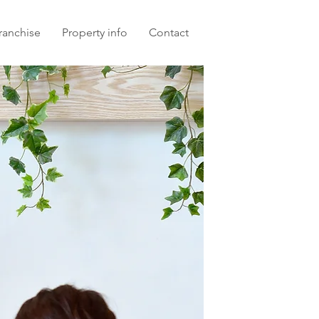
ranchise
Property info
Contact