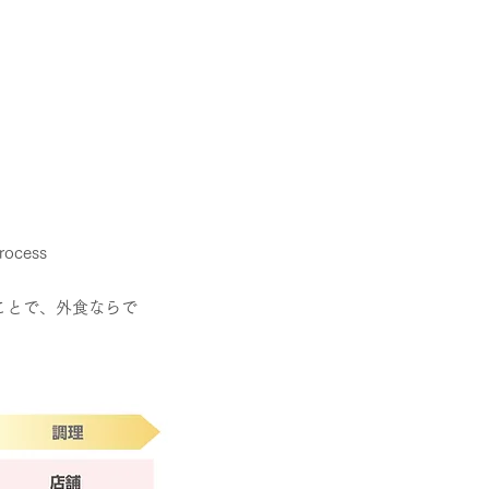
cess
ことで、外食ならで